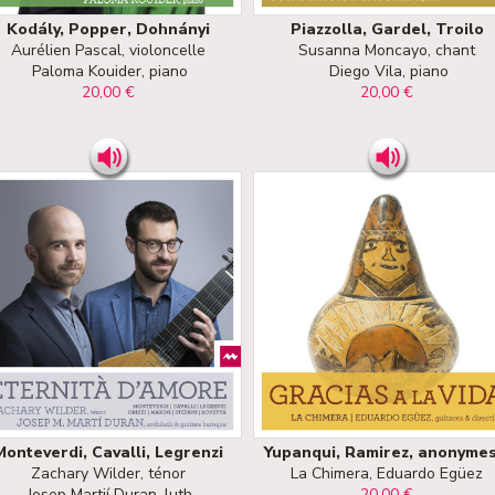
Kodály, Popper, Dohnányi
Piazzolla, Gardel, Troilo
Aurélien Pascal, violoncelle
Susanna Moncayo, chant
Paloma Kouider, piano
Diego Vila, piano
20,00 €
20,00 €
Monteverdi, Cavalli, Legrenzi
Yupanqui, Ramirez, anonymes.
Zachary Wilder, ténor
La Chimera, Eduardo Egüez
Josep Martií Duran, luth
20,00 €