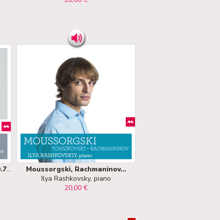
Schubert (I) : Sonate D.960 & D.784
Moussorgski, Rachmaninov...
Ilya Rashkovsky, piano
20,00 €