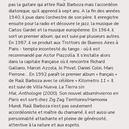
pas la guitare qui attire Raúl Barboza mais l’accordéon
diatonique, qu’il apprend à sept ans. A la fin des années
1940, il joue dans l’orchestre de son père. Il enregistre
ensuite pour la radio et découvre le jazz, la musique de
Carlos Gardel et la musique européenne. En 1964, il
sort un premier album, qui est suivi par plusieurs autres.
En 1987, il se produit aux Trottoirs de Buenos Aires à
Paris - temple incontesté du tango - où il est
recommandé par Astor Piazzolla. Il s’installe alors
dans la capitale française où il rencontre Richard
Galliano, Marcel Azzola, Jo Privat, Daniel Colin, Marc
Perrone… En 1992 paraît le premier album « français »
de Raúl Barboza avec le célèbre «
Kilometro 11
». Il
est suivi de
Villa Nueva
,
La Tierra sin
Mal
,
Anthologie
(2000). Son nouvel album
Invierno en
Paris
est sorti chez Zig Zag Territoires/Harmonia
Mundi. Raúl Barboza n’est pas seulement
accordéoniste et maître du chamamé, il est aussi une
personnalité attachante et pleine de générosité,
attentive à la nature et aux esprits.